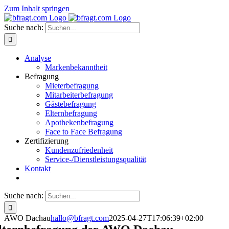
Zum Inhalt springen
Suche nach:
Analyse
Markenbekanntheit
Befragung
Mieterbefragung
Mitarbeiterbefragung
Gästebefragung
Elternbefragung
Apothekenbefragung
Face to Face Befragung
Zertifizierung
Kundenzufriedenheit
Service-/Dienstleistungsqualität
Kontakt
Suche nach:
AWO Dachau
hallo@bfragt.com
2025-04-27T17:06:39+02:00