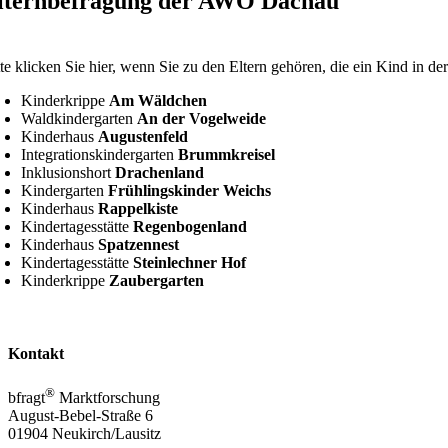
lternbefragung der AWO Dachau
tte klicken Sie hier, wenn Sie zu den Eltern gehören, die ein Kind in de
Kinderkrippe
Am Wäldchen
Waldkindergarten
An der Vogelweide
Kinderhaus
Augustenfeld
Integrationskindergarten
Brummkreisel
Inklusionshort
Drachenland
Kindergarten
Frühlingskinder Weichs
Kinderhaus
Rappelkiste
Kindertagesstätte
Regenbogenland
Kinderhaus
Spatzennest
Kindertagesstätte
Steinlechner Hof
Kinderkrippe
Zaubergarten
Kontakt
®
bfragt
Marktforschung
August-Bebel-Straße 6
01904 Neukirch/Lausitz